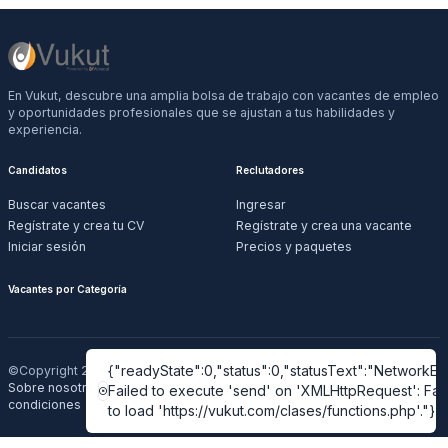
En Vukut, descubre una amplia bolsa de trabajo con vacantes de empleo
y oportunidades profesionales que se ajustan a tus habilidades y
experiencia.
Candidatos
Reclutadores
Buscar vacantes
Ingresar
Regístrate y crea tu CV
Regístrate y crea una vacante
Iniciar sesión
Precios y paquetes
Vacantes por Categoría
{"readyState":0,"status":0,"statusText":"NetworkErr
©Copyright 2026 Vukut
Sobre nosotros
·
Contácto
·
Política de privacidad
·
Términos y
Failed to execute 'send' on 'XMLHttpRequest': Fai
condiciones
to load 'https://vukut.com/clases/functions.php'."}